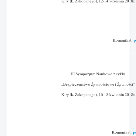
Kiry (k. Zakopanego), 12-14 września 2018r.
Komunikat:
p
III Sympozjum Naukowe z cyklu
„Bezpieczeństwo Żywnościowe i Żywności”
Kiry (k. Zakopanego), 16-18 kwietnia 2018r.
Komunikat:
p