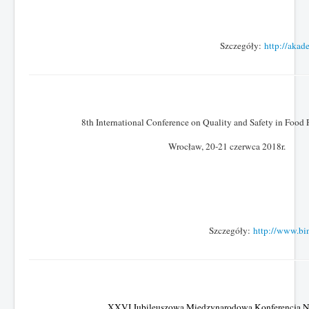
Szczegóły:
http://akad
8th International Conference on Quality and Safety in Food
Wrocław, 20-21 czerwca 2018r.
Szczegóły:
http://www.bin
XXVI Jubileuszowa Międzynarodowa Konferencja 