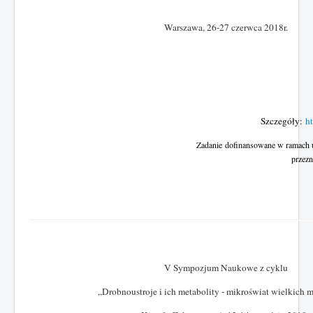
Warszawa
, 26-27 czerwca 2018r.
Szczegóły:
h
Zadanie
dofinansowane w ramach 
przezn
V Sympozjum Naukowe z cyklu
„Drobnoustroje i ich metabolity - mikroświat wielkich 