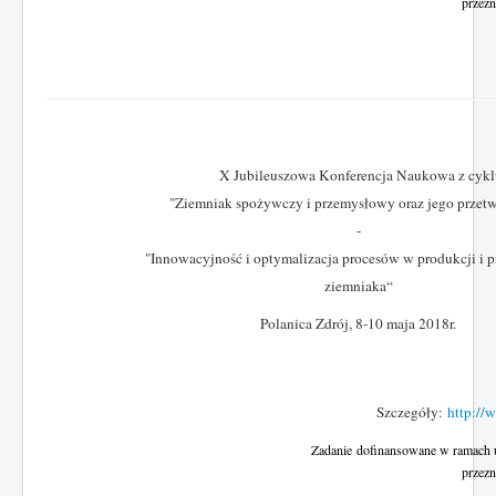
przezn
X Jubileuszowa Konferencja Naukowa z cykl
"Ziemniak spożywczy i przemysłowy oraz jego przetw
-
"Innowacyjność i optymalizacja procesów w produkcji i p
ziemniaka“
Polanica Zdrój, 8-10 maja 2018r.
Szczegóły:
http://
Zadanie
dofinansowane w ramach 
przezn