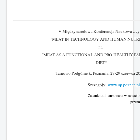
V Międzynarodowa Konferencja Naukowa z cy
"MEAT IN TECHNOLOGY AND HUMAN NUTRI
nt.
"MEAT AS A FUNCTIONAL AND PRO-HEALTHY PA
DIET“
Tarnowo Podgórne k. Poznania, 27-29 czerwca 20
Szczegóły:
www.up.poznan.p
Zadanie
dofinansowane w ramach 
przezn